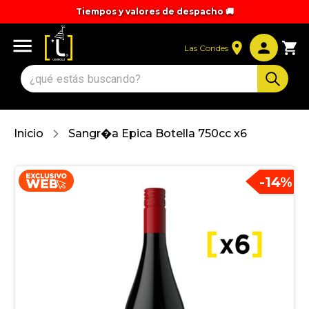
Tiempos y valores de despacho 🚚
Las Condes
Inicio
Sangr�a Epica Botella 750cc x6
-
14
%