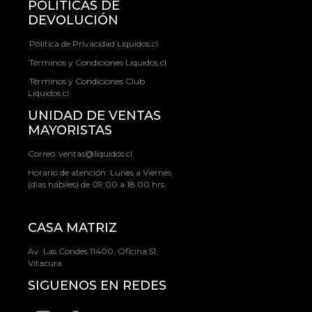
POLÍTICAS DE
DEVOLUCIÓN
Política de Privacidad Liquidos.cl
Términos y Condiciones Liquidos.cl
Términos y Condiciones Club
Liquidos.cl
UNIDAD DE VENTAS
MAYORISTAS
Correo:
ventas@liquidos.cl
Horario de atención: Lunes a Viernes
(días hábiles) de 09:00 a 18:00 hrs.
CASA MATRIZ
Av. Las Condes 11400, Oficina 51,
Vitacura
SIGUENOS EN REDES