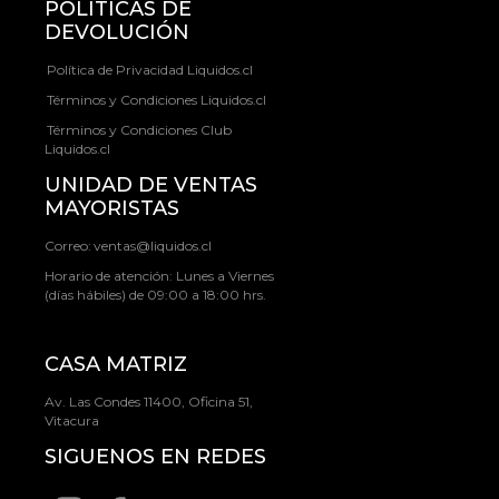
POLÍTICAS DE
DEVOLUCIÓN
Política de Privacidad Liquidos.cl
Términos y Condiciones Liquidos.cl
Términos y Condiciones Club
Liquidos.cl
UNIDAD DE VENTAS
MAYORISTAS
Correo:
ventas@liquidos.cl
Horario de atención: Lunes a Viernes
(días hábiles) de 09:00 a 18:00 hrs.
CASA MATRIZ
Av. Las Condes 11400, Oficina 51,
Vitacura
SIGUENOS EN REDES