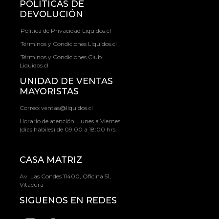
POLÍTICAS DE
DEVOLUCIÓN
Política de Privacidad Liquidos.cl
Términos y Condiciones Liquidos.cl
Términos y Condiciones Club
Liquidos.cl
UNIDAD DE VENTAS
MAYORISTAS
Correo:
ventas@liquidos.cl
Horario de atención: Lunes a Viernes
(días hábiles) de 09:00 a 18:00 hrs.
CASA MATRIZ
Av. Las Condes 11400, Oficina 51,
Vitacura
SIGUENOS EN REDES