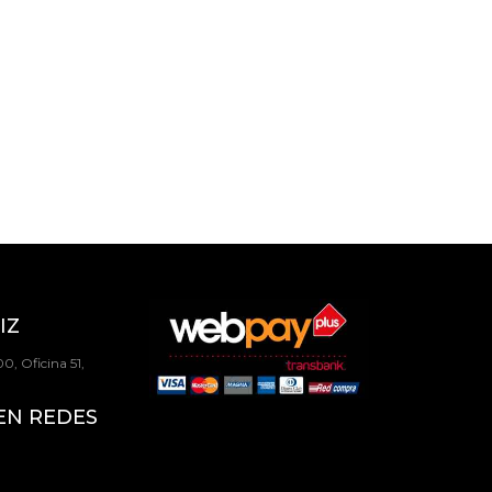
IZ
0, Oficina 51,
EN REDES