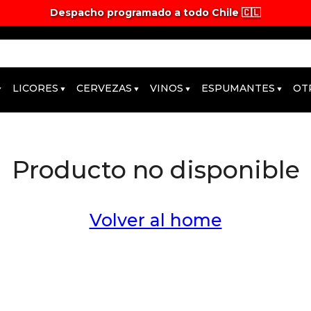
Despacho programado a todo Chile 🇨🇱
Tiempos y valores de despacho 🚚
LICORES
CERVEZAS
VINOS
ESPUMANTES
OT
Producto no disponible
Volver al home