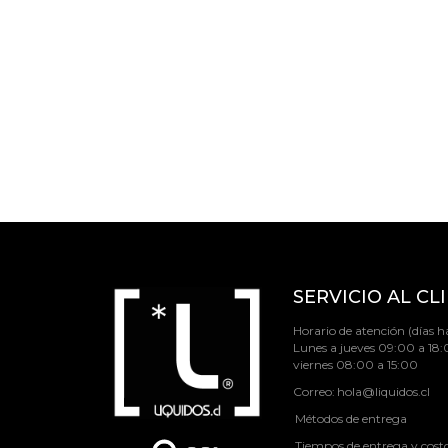
SERVICIO AL CL
Horario de atención (días há
Lunes a jueves 09:00 a 18:
viernes 08:00 a 15:00
Correo:
hola@liquidos.cl
Métodos de entrega
Tiempos de entrega y cost