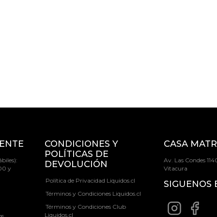
IENTE
CONDICIONES Y
CASA MATR
POLÍTICAS DE
biles):
Av. Las Condes 1140
DEVOLUCIÓN
00 y
Vitacura
Política de Privacidad Liquidos.cl
SIGUENOS 
Términos y Condiciones Liquidos.cl
Términos y Condiciones Club
Liquidos.cl
os