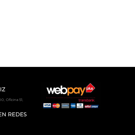
IZ
0, Oficina 51,
EN REDES