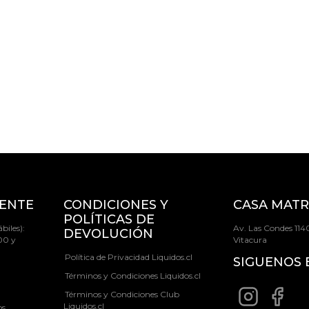
IENTE
CONDICIONES Y
CASA MATR
POLÍTICAS DE
biles):
Av. Las Condes 1140
DEVOLUCIÓN
00 y
Vitacura
Política de Privacidad Liquidos.cl
SIGUENOS 
Términos y Condiciones Liquidos.cl
Términos y Condiciones Club
Liquidos.cl
os