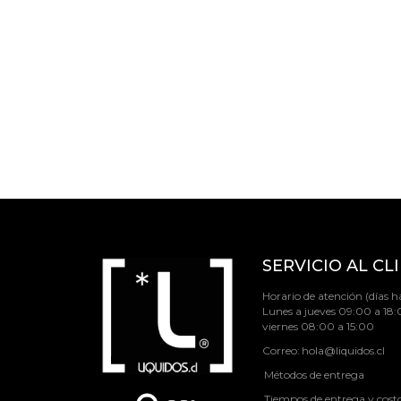
SERVICIO AL CL
Horario de atención (días há
Lunes a jueves 09:00 a 18:
viernes 08:00 a 15:00
Correo:
hola@liquidos.cl
Métodos de entrega
Tiempos de entrega y cost