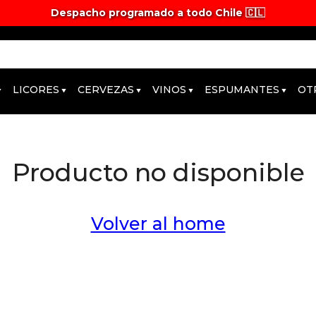
Despacho programado a todo Chile 🇨🇱
LICORES
CERVEZAS
VINOS
ESPUMANTES
OT
Producto no disponible
Volver al home