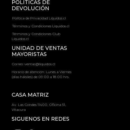
POLÍTICAS DE
DEVOLUCIÓN
Política de Privacidad Liquidos.cl
Términos y Condiciones Liquidos.cl
Términos y Condiciones Club
Liquidos.cl
UNIDAD DE VENTAS
MAYORISTAS
Correo:
ventas@liquidos.cl
Horario de atención: Lunes a Viernes
(días hábiles) de 09:00 a 18:00 hrs.
CASA MATRIZ
Av. Las Condes 11400, Oficina 51,
Vitacura
SIGUENOS EN REDES