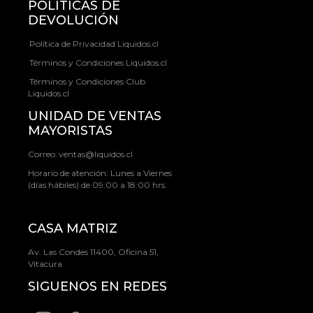
POLÍTICAS DE
DEVOLUCIÓN
Política de Privacidad Liquidos.cl
Términos y Condiciones Liquidos.cl
Términos y Condiciones Club
Liquidos.cl
UNIDAD DE VENTAS
MAYORISTAS
Correo:
ventas@liquidos.cl
Horario de atención: Lunes a Viernes
(días hábiles) de 09:00 a 18:00 hrs.
CASA MATRIZ
Av. Las Condes 11400, Oficina 51,
Vitacura
SIGUENOS EN REDES