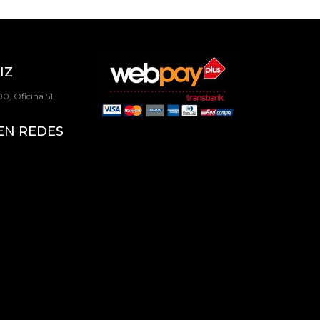
IZ
0, Oficina 51,
EN REDES