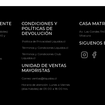
IENTE
CONDICIONES Y
CASA MATR
POLÍTICAS DE
biles):
Av. Las Condes 1140
DEVOLUCIÓN
00 y
Vitacura
Política de Privacidad Liquidos.cl
SIGUENOS 
Términos y Condiciones Liquidos.cl
Términos y Condiciones Club
Liquidos.cl
os
UNIDAD DE VENTAS
MAYORISTAS
Correo:
ventas@liquidos.cl
Horario de atención: Lunes a Viernes
(días hábiles) de 09:00 a 18:00 hrs.