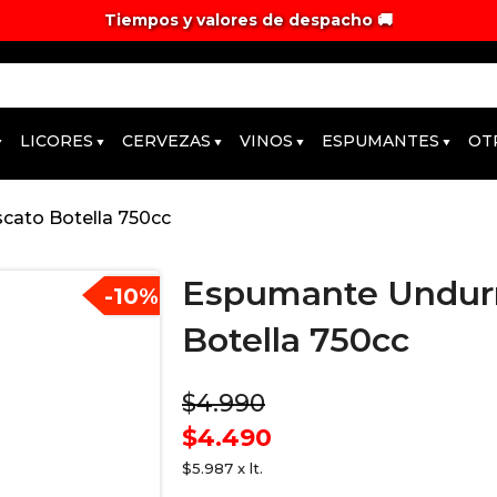
Tiempos y valores de despacho 🚚
LICORES
CERVEZAS
VINOS
ESPUMANTES
OT
ato Botella 750cc
Espumante Undur
-
10
%
Botella 750cc
$4.990
$4.490
$5.987 x lt.