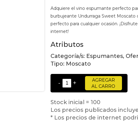
Adquiere el vino espumante perfecto para
burbujeante Undurraga Sweet Moscato dis
perfecto para cualquier ocasión. ¡Disfrut
internet!
Atributos
Categoría/s:
Espumantes, Ofert
Tipo:
Moscato
AGREGAR
-
+
AL CARRO
Stock inicial = 100
Los precios publicados incluy
* Los precios de internet podri