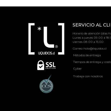
SERVICIO AL CL
Horario de atención (días há
Lunes a jueves 09:00 a 18:
viernes 08:00 a 15:00
Correo:
hola@liquidos.cl
Métodos de entrega
Tiempos de entrega y cost
Cyber
Trabaja con nosotros