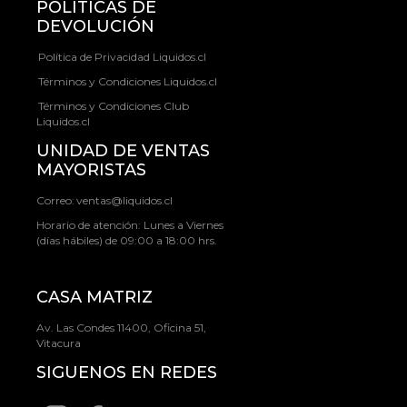
POLÍTICAS DE
DEVOLUCIÓN
Política de Privacidad Liquidos.cl
Términos y Condiciones Liquidos.cl
Términos y Condiciones Club
Liquidos.cl
UNIDAD DE VENTAS
MAYORISTAS
Correo:
ventas@liquidos.cl
Horario de atención: Lunes a Viernes
(días hábiles) de 09:00 a 18:00 hrs.
CASA MATRIZ
Av. Las Condes 11400, Oficina 51,
Vitacura
SIGUENOS EN REDES