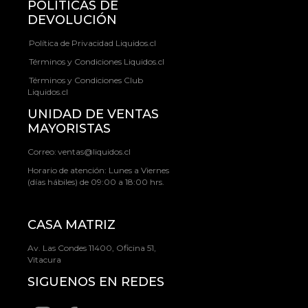
POLÍTICAS DE
DEVOLUCIÓN
Política de Privacidad Liquidos.cl
Términos y Condiciones Liquidos.cl
Términos y Condiciones Club
Liquidos.cl
UNIDAD DE VENTAS
MAYORISTAS
Correo:
ventas@liquidos.cl
Horario de atención: Lunes a Viernes
(días hábiles) de 09:00 a 18:00 hrs.
CASA MATRIZ
Av. Las Condes 11400, Oficina 51,
Vitacura
SIGUENOS EN REDES