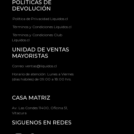
POLÍTICAS DE
DEVOLUCIÓN
Política de Privacidad Liquidos.cl
Términos y Condiciones Liquidos.cl
Términos y Condiciones Club
Liquidos.cl
UNIDAD DE VENTAS
MAYORISTAS
Correo:
ventas@liquidos.cl
Horario de atención: Lunes a Viernes
(días hábiles) de 09:00 a 18:00 hrs.
CASA MATRIZ
Av. Las Condes 11400, Oficina 51,
Vitacura
SIGUENOS EN REDES