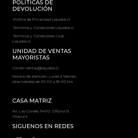
POLÍTICAS DE
DEVOLUCIÓN
Política de Privacidad Liquidos.cl
Términos y Condiciones Liquidos.cl
Términos y Condiciones Club
Liquidos.cl
UNIDAD DE VENTAS
MAYORISTAS
Correo:
ventas@liquidos.cl
Horario de atención: Lunes a Viernes
(días hábiles) de 09:00 a 18:00 hrs.
CASA MATRIZ
Av. Las Condes 11400, Oficina 51,
Vitacura
SIGUENOS EN REDES