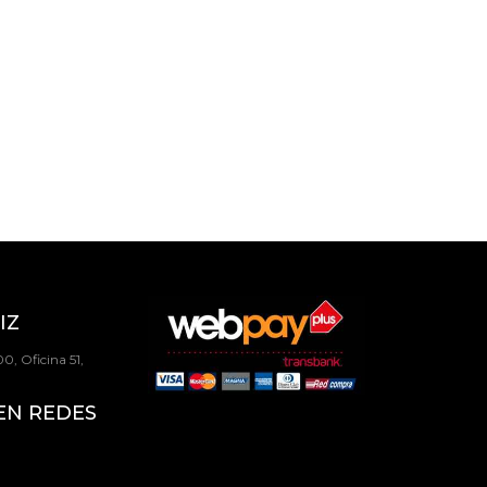
IZ
0, Oficina 51,
EN REDES