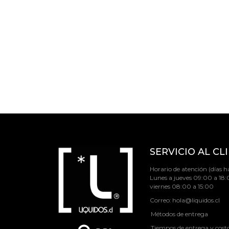
SERVICIO AL CL
Horario de atención (días há
Lunes a jueves 09:00 a 18:
viernes 08:00 a 15:00
Correo:
hola@liquidos.cl
Métodos de entrega
Tiempos de entrega y cost