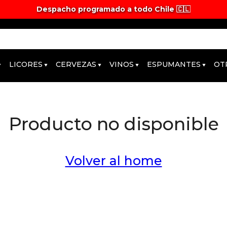
Despacho programado a todo Chile 🇨🇱
LICORES
CERVEZAS
VINOS
ESPUMANTES
OT
Producto no disponible
Volver al home