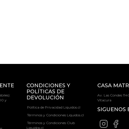
IENTE
CONDICIONES Y
CASA MATR
POLÍTICAS DE
biles):
Av. Las Condes 1140
DEVOLUCIÓN
00 y
Vitacura
Política de Privacidad Liquidos.cl
SIGUENOS 
Términos y Condiciones Liquidos.cl
Términos y Condiciones Club
Liquidos.cl
os