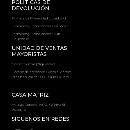
POLÍTICAS DE
DEVOLUCIÓN
Política de Privacidad Liquidos.cl
Términos y Condiciones Liquidos.cl
Términos y Condiciones Club
Liquidos.cl
UNIDAD DE VENTAS
MAYORISTAS
Correo:
ventas@liquidos.cl
Horario de atención: Lunes a Viernes
(días hábiles) de 09:00 a 18:00 hrs.
CASA MATRIZ
Av. Las Condes 11400, Oficina 51,
Vitacura
SIGUENOS EN REDES