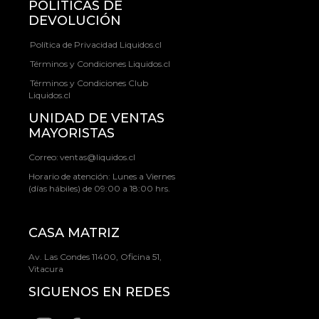
POLÍTICAS DE
DEVOLUCIÓN
Política de Privacidad Liquidos.cl
Términos y Condiciones Liquidos.cl
Términos y Condiciones Club
Liquidos.cl
UNIDAD DE VENTAS
MAYORISTAS
Correo:
ventas@liquidos.cl
Horario de atención: Lunes a Viernes
(días hábiles) de 09:00 a 18:00 hrs.
CASA MATRIZ
Av. Las Condes 11400, Oficina 51,
Vitacura
SIGUENOS EN REDES