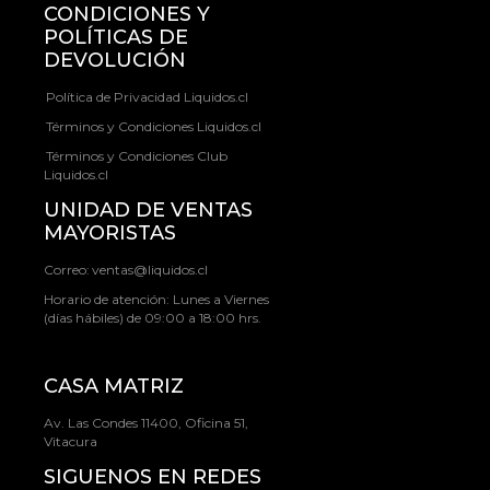
CONDICIONES Y
POLÍTICAS DE
DEVOLUCIÓN
Política de Privacidad Liquidos.cl
Términos y Condiciones Liquidos.cl
Términos y Condiciones Club
Liquidos.cl
UNIDAD DE VENTAS
MAYORISTAS
Correo:
ventas@liquidos.cl
Horario de atención: Lunes a Viernes
(días hábiles) de 09:00 a 18:00 hrs.
CASA MATRIZ
Av. Las Condes 11400, Oficina 51,
Vitacura
SIGUENOS EN REDES