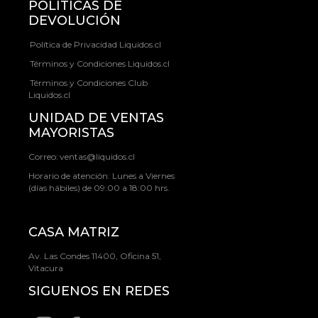
POLÍTICAS DE
DEVOLUCIÓN
Política de Privacidad Liquidos.cl
Términos y Condiciones Liquidos.cl
Términos y Condiciones Club
Liquidos.cl
UNIDAD DE VENTAS
MAYORISTAS
Correo:
ventas@liquidos.cl
Horario de atención: Lunes a Viernes
(días hábiles) de 09:00 a 18:00 hrs.
CASA MATRIZ
Av. Las Condes 11400, Oficina 51,
Vitacura
SIGUENOS EN REDES