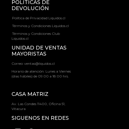
POLÍTICAS DE
DEVOLUCIÓN
Política de Privacidad Liquidos.cl
Términos y Condiciones Liquidos.cl
Términos y Condiciones Club
Liquidos.cl
UNIDAD DE VENTAS
MAYORISTAS
Correo:
ventas@liquidos.cl
Horario de atención: Lunes a Viernes
(días hábiles) de 09:00 a 18:00 hrs.
CASA MATRIZ
Av. Las Condes 11400, Oficina 51,
Vitacura
SIGUENOS EN REDES