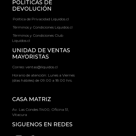
POLÍTICAS DE
DEVOLUCIÓN
Política de Privacidad Liquidos.cl
Términos y Condiciones Liquidos.cl
Términos y Condiciones Club
Liquidos.cl
UNIDAD DE VENTAS
MAYORISTAS
Correo:
ventas@liquidos.cl
Horario de atención: Lunes a Viernes
(días hábiles) de 09:00 a 18:00 hrs.
CASA MATRIZ
Av. Las Condes 11400, Oficina 51,
Vitacura
SIGUENOS EN REDES