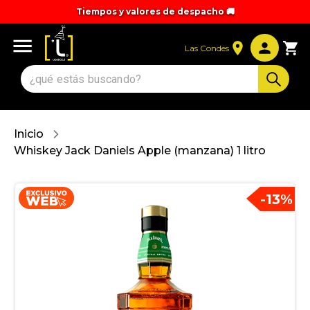
Tiempos y valores de despacho 🚚
Las Condes
Inicio
Whiskey Jack Daniels Apple (manzana) 1 litro
-
13
%