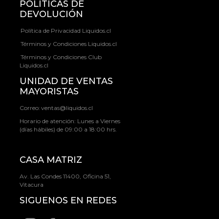
POLÍTICAS DE
DEVOLUCIÓN
Política de Privacidad Liquidos.cl
Términos y Condiciones Liquidos.cl
Términos y Condiciones Club
Liquidos.cl
UNIDAD DE VENTAS
MAYORISTAS
Correo:
ventas@liquidos.cl
Horario de atención: Lunes a Viernes
(días hábiles) de 09:00 a 18:00 hrs.
CASA MATRIZ
Av. Las Condes 11400, Oficina 51,
Vitacura
SIGUENOS EN REDES