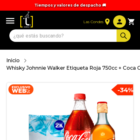
Tiempos y valores de despacho 🚚
Las Condes
Inicio
Whisky Johnnie Walker Etiqueta Roja 750cc + Coca Co
-
34
%