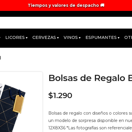
Tiempos y valores de despacho 🚚
LICORES
CERVEZAS
VINOS
ESPUMANTES
OT
d
Bolsas de Regalo B
$1.290
Bolsas de regalo con diseños o colores sur
un modelo de sorpresa disponible en nues
12X8X36 *Las fotografías son referencial