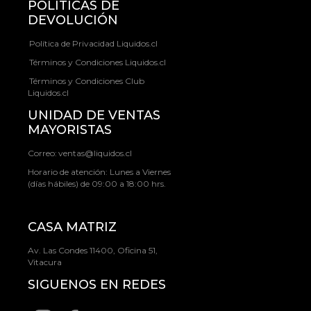
POLÍTICAS DE
DEVOLUCIÓN
Política de Privacidad Liquidos.cl
Términos y Condiciones Liquidos.cl
Términos y Condiciones Club
Liquidos.cl
UNIDAD DE VENTAS
MAYORISTAS
Correo:
ventas@liquidos.cl
Horario de atención: Lunes a Viernes
(días hábiles) de 09:00 a 18:00 hrs.
CASA MATRIZ
Av. Las Condes 11400, Oficina 51,
Vitacura
SIGUENOS EN REDES