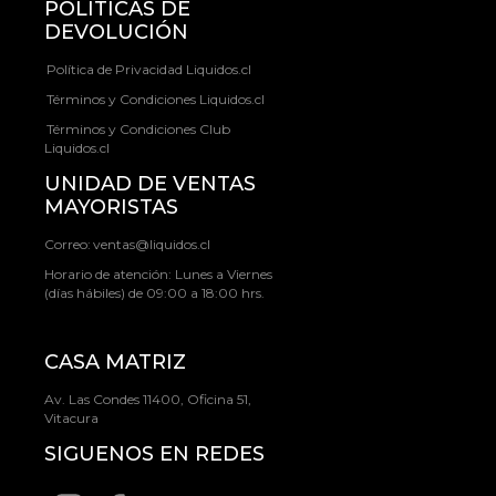
POLÍTICAS DE
DEVOLUCIÓN
Política de Privacidad Liquidos.cl
Términos y Condiciones Liquidos.cl
Términos y Condiciones Club
Liquidos.cl
UNIDAD DE VENTAS
MAYORISTAS
Correo:
ventas@liquidos.cl
Horario de atención: Lunes a Viernes
(días hábiles) de 09:00 a 18:00 hrs.
CASA MATRIZ
Av. Las Condes 11400, Oficina 51,
Vitacura
SIGUENOS EN REDES