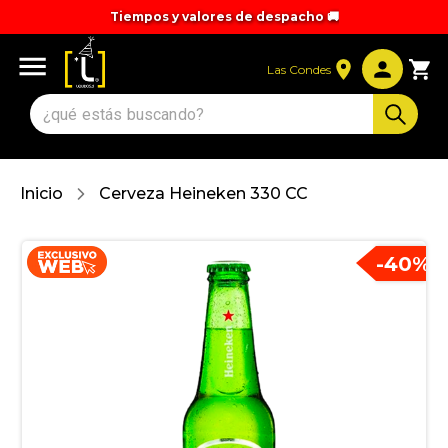
Tiempos y valores de despacho 🚚
Las Condes
Inicio
Cerveza Heineken 330 CC
-
40
%