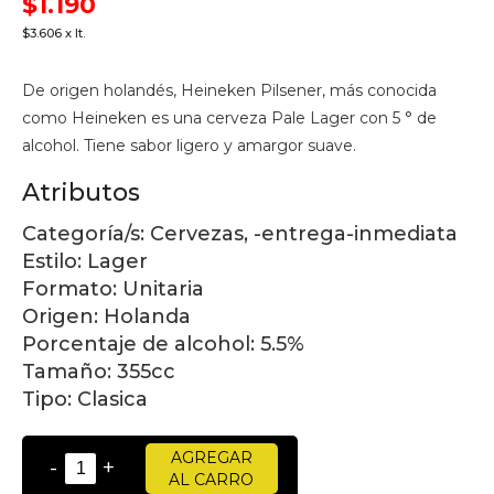
$1.190
$3.606 x lt.
De origen holandés, Heineken Pilsener, más conocida
como Heineken es una cerveza Pale Lager con 5 ° de
alcohol. Tiene sabor ligero y amargor suave.
Atributos
Categoría/s:
Cervezas, -entrega-inmediata
Estilo:
Lager
Formato:
Unitaria
Origen:
Holanda
Porcentaje de alcohol:
5.5%
Tamaño:
355cc
Tipo:
Clasica
AGREGAR
-
+
AL CARRO