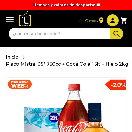
Tiempos y valores de despacho 🚚
Las Condes
Inicio
Pisco Mistral 35° 750cc + Coca Cola 1.5lt + Hielo 2kg
-
20
%