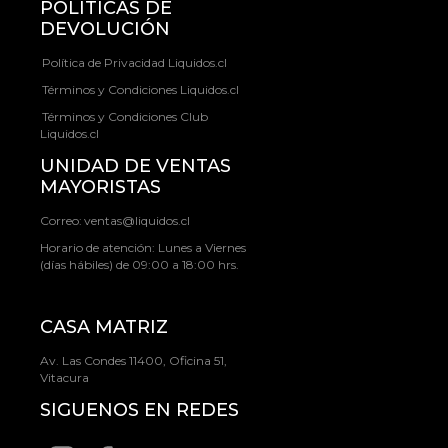
POLÍTICAS DE
DEVOLUCIÓN
Política de Privacidad Liquidos.cl
Términos y Condiciones Liquidos.cl
Términos y Condiciones Club
Liquidos.cl
UNIDAD DE VENTAS
MAYORISTAS
Correo:
ventas@liquidos.cl
Horario de atención: Lunes a Viernes
(días hábiles) de 09:00 a 18:00 hrs.
CASA MATRIZ
Av. Las Condes 11400, Oficina 51,
Vitacura
SIGUENOS EN REDES