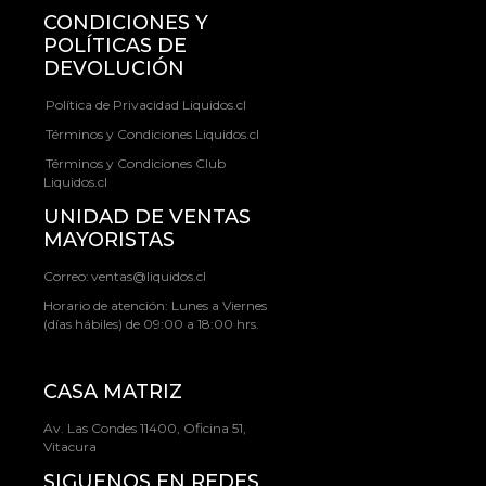
CONDICIONES Y
POLÍTICAS DE
DEVOLUCIÓN
Política de Privacidad Liquidos.cl
Términos y Condiciones Liquidos.cl
Términos y Condiciones Club
Liquidos.cl
UNIDAD DE VENTAS
MAYORISTAS
Correo:
ventas@liquidos.cl
Horario de atención: Lunes a Viernes
(días hábiles) de 09:00 a 18:00 hrs.
CASA MATRIZ
Av. Las Condes 11400, Oficina 51,
Vitacura
SIGUENOS EN REDES