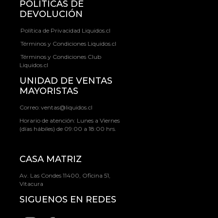
POLÍTICAS DE
DEVOLUCIÓN
Política de Privacidad Liquidos.cl
Términos y Condiciones Liquidos.cl
Términos y Condiciones Club
Liquidos.cl
UNIDAD DE VENTAS
MAYORISTAS
Correo:
ventas@liquidos.cl
Horario de atención: Lunes a Viernes
(días hábiles) de 09:00 a 18:00 hrs.
CASA MATRIZ
Av. Las Condes 11400, Oficina 51,
Vitacura
SIGUENOS EN REDES