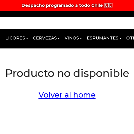
Despacho programado a todo Chile 🇨🇱
LICORES
CERVEZAS
VINOS
ESPUMANTES
OT
Producto no disponible
Volver al home