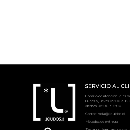
SERVICIO AL CL
Horario de atención (días há
Lunes a jueves 09:00 a 18:
viernes 08:00 a 15:00
Correo:
hola@liquidos.cl
Métodos de entrega
Tiempos de entrega y cost