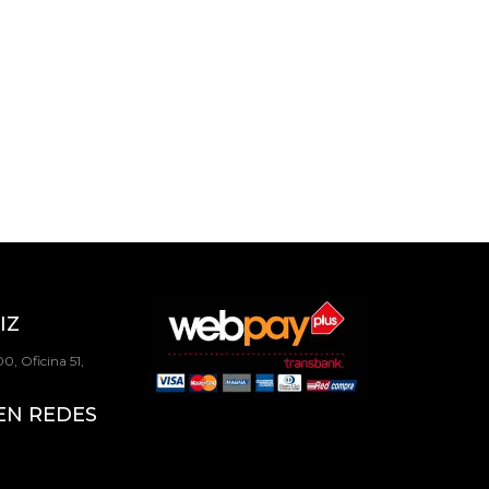
IZ
0, Oficina 51,
EN REDES