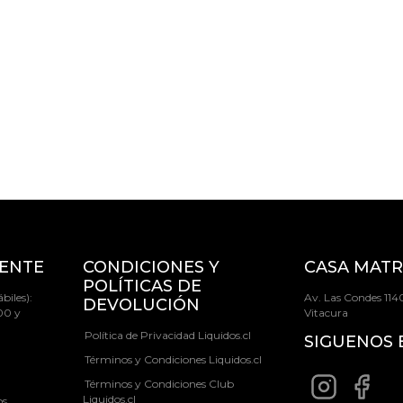
IENTE
CONDICIONES Y
CASA MATR
POLÍTICAS DE
biles):
Av. Las Condes 1140
DEVOLUCIÓN
00 y
Vitacura
Política de Privacidad Liquidos.cl
SIGUENOS 
Términos y Condiciones Liquidos.cl
Términos y Condiciones Club
Liquidos.cl
os