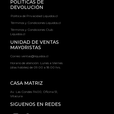
POLÍTICAS DE
DEVOLUCIÓN
Política de Privacidad Liquidos.cl
Términos y Condiciones Liquidos.cl
Términos y Condiciones Club
Liquidos.cl
UNIDAD DE VENTAS
MAYORISTAS
Correo:
ventas@liquidos.cl
Horario de atención: Lunes a Viernes
(días hábiles) de 09:00 a 18:00 hrs.
CASA MATRIZ
Av. Las Condes 11400, Oficina 51,
Vitacura
SIGUENOS EN REDES