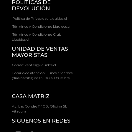
POLÍTICAS DE
DEVOLUCIÓN
Política de Privacidad Liquidos.cl
Términos y Condiciones Liquidos.cl
Términos y Condiciones Club
Liquidos.cl
UNIDAD DE VENTAS
MAYORISTAS
Correo:
ventas@liquidos.cl
Horario de atención: Lunes a Viernes
(días hábiles) de 09:00 a 18:00 hrs.
CASA MATRIZ
Av. Las Condes 11400, Oficina 51,
Vitacura
SIGUENOS EN REDES