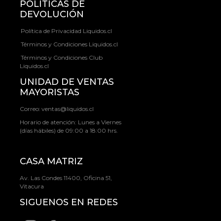
POLÍTICAS DE
DEVOLUCIÓN
Política de Privacidad Liquidos.cl
Términos y Condiciones Liquidos.cl
Términos y Condiciones Club
Liquidos.cl
UNIDAD DE VENTAS
MAYORISTAS
Correo:
ventas@liquidos.cl
Horario de atención: Lunes a Viernes
(días hábiles) de 09:00 a 18:00 hrs.
CASA MATRIZ
Av. Las Condes 11400, Oficina 51,
Vitacura
SIGUENOS EN REDES