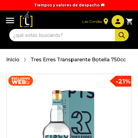
Tiempos y valores de despacho 🚚
Las Condes
Inicio
Tres Erres Transparente Botella 750cc
-
21
%