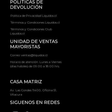
POLÍTICAS DE
DEVOLUCIÓN
Política de Privacidad Liquidos.cl
Términos y Condiciones Liquidos.cl
Términos y Condiciones Club
Liquidos.cl
UNIDAD DE VENTAS
MAYORISTAS
Correo:
ventas@liquidos.cl
Horario de atención: Lunes a Viernes
(días hábiles) de 09:00 a 18:00 hrs.
CASA MATRIZ
Av. Las Condes 11400, Oficina 51,
Vitacura
SIGUENOS EN REDES