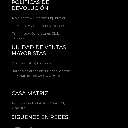
POLÍTICAS DE
DEVOLUCIÓN
Política de Privacidad Liquidos.cl
Términos y Condiciones Liquidos.cl
Términos y Condiciones Club
Liquidos.cl
UNIDAD DE VENTAS
MAYORISTAS
Correo:
ventas@liquidos.cl
Horario de atención: Lunes a Viernes
(días hábiles) de 09:00 a 18:00 hrs.
CASA MATRIZ
Av. Las Condes 11400, Oficina 51,
Vitacura
SIGUENOS EN REDES