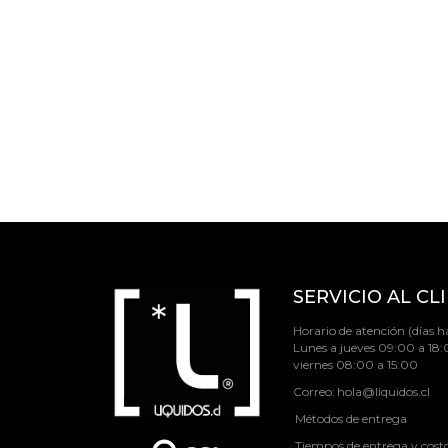
SERVICIO AL CL
Horario de atención (días há
Lunes a jueves 09:00 a 18:
viernes 08:00 a 15:00
Correo:
hola@liquidos.cl
Métodos de entrega
Tiempos de entrega y cost