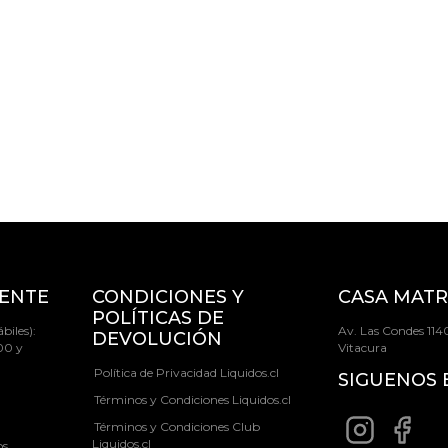
IENTE
CONDICIONES Y
CASA MATR
POLÍTICAS DE
biles):
Av. Las Condes 1140
DEVOLUCIÓN
00 y
Vitacura
Política de Privacidad Liquidos.cl
SIGUENOS 
Términos y Condiciones Liquidos.cl
Términos y Condiciones Club
Liquidos.cl
os