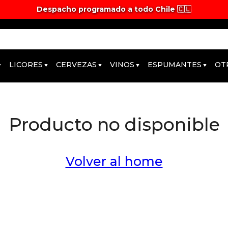
Despacho programado a todo Chile 🇨🇱
LICORES
CERVEZAS
VINOS
ESPUMANTES
OT
Producto no disponible
Volver al home