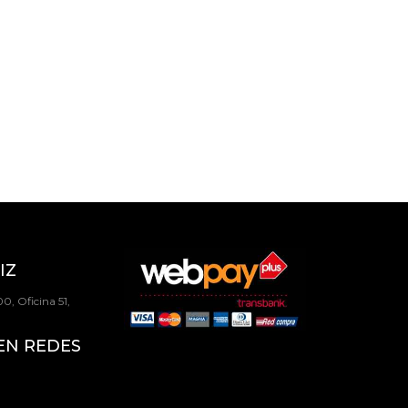
IZ
0, Oficina 51,
EN REDES