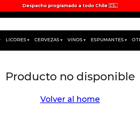
Despacho programado a todo Chile 🇨🇱
LICORES
CERVEZAS
VINOS
ESPUMANTES
OT
Producto no disponible
Volver al home