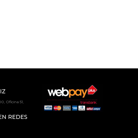
IZ
0, Oficina 51,
EN REDES