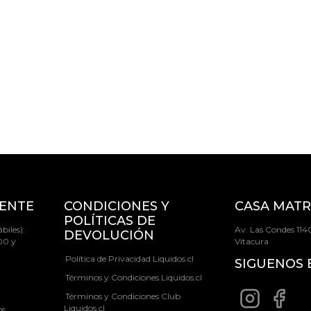
IENTE
CONDICIONES Y
CASA MATR
POLÍTICAS DE
biles):
Av. Las Condes 1140
DEVOLUCIÓN
00 y
Vitacura
Política de Privacidad Liquidos.cl
SIGUENOS 
Términos y Condiciones Liquidos.cl
Términos y Condiciones Club
Liquidos.cl
os