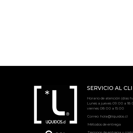
SERVICIO AL CL
Horario de atención (días há
Lunes a jueves 09:00 a 18:
viernes 08:00 a 15:00
Correo:
hola@liquidos.cl
Métodos de entrega
Tiempos de entrega y cost