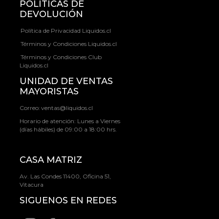
POLÍTICAS DE
DEVOLUCIÓN
Política de Privacidad Liquidos.cl
Términos y Condiciones Liquidos.cl
Términos y Condiciones Club
Liquidos.cl
UNIDAD DE VENTAS
MAYORISTAS
Correo:
ventas@liquidos.cl
Horario de atención: Lunes a Viernes
(días hábiles) de 09:00 a 18:00 hrs.
CASA MATRIZ
Av. Las Condes 11400, Oficina 51,
Vitacura
SIGUENOS EN REDES