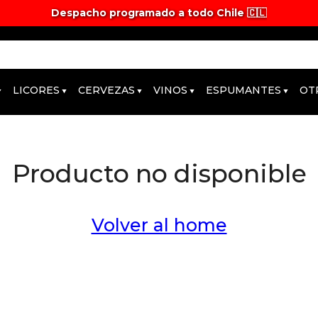
Despacho programado a todo Chile 🇨🇱
Tiempos y valores de despacho 🚚
LICORES
CERVEZAS
VINOS
ESPUMANTES
OT
Producto no disponible
Volver al home