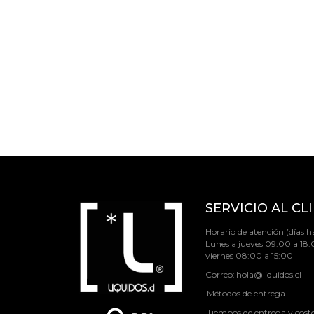
SERVICIO AL CL
Horario de atención (días há
Lunes a jueves 09:00 a 18:
viernes 08:00 a 15:00
Correo:
hola@liquidos.cl
Métodos de entrega
Tiempos de entrega y cost