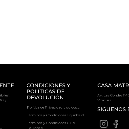
IENTE
CONDICIONES Y
CASA MATR
POLÍTICAS DE
biles):
Av. Las Condes 1140
DEVOLUCIÓN
00 y
Vitacura
Política de Privacidad Liquidos.cl
SIGUENOS 
Términos y Condiciones Liquidos.cl
Términos y Condiciones Club
Liquidos.cl
os