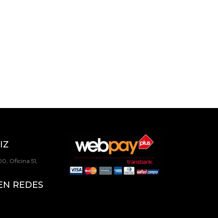
IZ
0, Oficina 51,
EN REDES