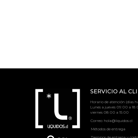
SERVICIO AL CL
Horario de atención (días há
Lunes a jueves 09:00 a 18:
viernes 08:00 a 15:00
Correo:
hola@liquidos.cl
Métodos de entrega
Tiempos de entrega y cost