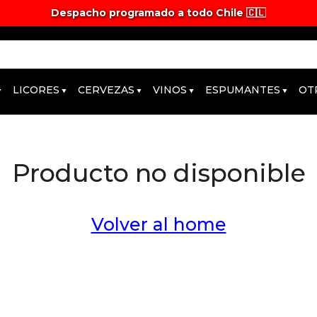
Despacho programado a todo Chile 🇨🇱
LICORES
CERVEZAS
VINOS
ESPUMANTES
OT
Producto no disponible
Volver al home