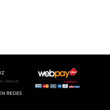
IZ
0, Oficina 51,
EN REDES