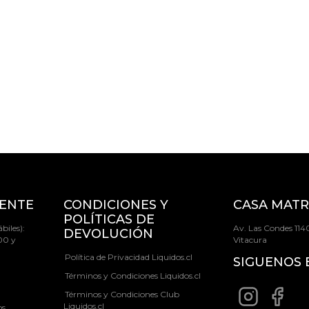
IENTE
CONDICIONES Y
CASA MATR
POLÍTICAS DE
biles):
Av. Las Condes 1140
DEVOLUCIÓN
00 y
Vitacura
Política de Privacidad Liquidos.cl
SIGUENOS 
Términos y Condiciones Liquidos.cl
Términos y Condiciones Club
Liquidos.cl
os