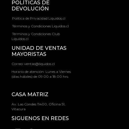
POLÍTICAS DE
DEVOLUCIÓN
Política de Privacidad Liquidos.cl
Términos y Condiciones Liquidos.cl
Términos y Condiciones Club
Liquidos.cl
UNIDAD DE VENTAS
MAYORISTAS
Correo:
ventas@liquidos.cl
Horario de atención: Lunes a Viernes
(días hábiles) de 09:00 a 18:00 hrs.
CASA MATRIZ
Av. Las Condes 11400, Oficina 51,
Vitacura
SIGUENOS EN REDES