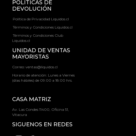
POLÍTICAS DE
DEVOLUCIÓN
Política de Privacidad Liquidos.cl
Términos y Condiciones Liquidos.cl
Términos y Condiciones Club
Liquidos.cl
UNIDAD DE VENTAS
MAYORISTAS
Correo:
ventas@liquidos.cl
Horario de atención: Lunes a Viernes
(días hábiles) de 09:00 a 18:00 hrs.
CASA MATRIZ
Av. Las Condes 11400, Oficina 51,
Vitacura
SIGUENOS EN REDES