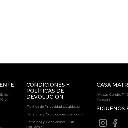
IENTE
CONDICIONES Y
CASA MATR
POLÍTICAS DE
biles):
Av. Las Condes 1140
DEVOLUCIÓN
00 y
Vitacura
Política de Privacidad Liquidos.cl
SIGUENOS 
Términos y Condiciones Liquidos.cl
Términos y Condiciones Club
Liquidos.cl
os