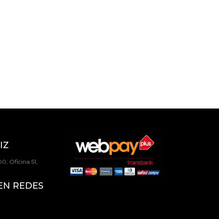
IZ
0, Oficina 51,
EN REDES