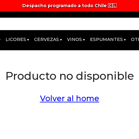
Despacho programado a todo Chile 🇨🇱
Tiempos y valores de despacho 🚚
LICORES
CERVEZAS
VINOS
ESPUMANTES
OT
Producto no disponible
Volver al home