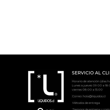
SERVICIO AL CL
Horario de atención (días há
Lunes a jueves 09:00 a 18:
viernes 08:00 a 15:00
Correo:
hola@liquidos.cl
Métodos de entrega
Tiempos de entrega y cost