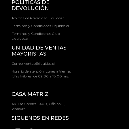
POLÍTICAS DE
DEVOLUCIÓN
Política de Privacidad Liquidos.cl
Términos y Condiciones Liquidos.cl
Términos y Condiciones Club
Liquidos.cl
UNIDAD DE VENTAS
MAYORISTAS
Correo:
ventas@liquidos.cl
Horario de atención: Lunes a Viernes
(días hábiles) de 09:00 a 18:00 hrs.
CASA MATRIZ
Av. Las Condes 11400, Oficina 51,
Vitacura
SIGUENOS EN REDES