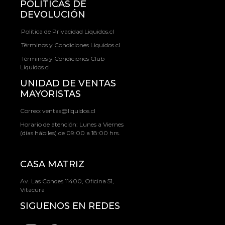
POLÍTICAS DE
DEVOLUCIÓN
Política de Privacidad Liquidos.cl
Términos y Condiciones Liquidos.cl
Términos y Condiciones Club
Liquidos.cl
UNIDAD DE VENTAS
MAYORISTAS
Correo:
ventas@liquidos.cl
Horario de atención: Lunes a Viernes
(días hábiles) de 09:00 a 18:00 hrs.
CASA MATRIZ
Av. Las Condes 11400, Oficina 51,
Vitacura
SIGUENOS EN REDES