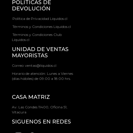
POLÍTICAS DE
DEVOLUCIÓN
Política de Privacidad Liquidos.cl
Términos y Condiciones Liquidos.cl
Términos y Condiciones Club
Liquidos.cl
UNIDAD DE VENTAS
MAYORISTAS
Correo:
ventas@liquidos.cl
Horario de atención: Lunes a Viernes
(días hábiles) de 09:00 a 18:00 hrs.
CASA MATRIZ
Av. Las Condes 11400, Oficina 51,
Vitacura
SIGUENOS EN REDES