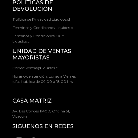
POLÍTICAS DE
DEVOLUCIÓN
Política de Privacidad Liquidos.cl
Términos y Condiciones Liquidos.cl
Términos y Condiciones Club
Liquidos.cl
UNIDAD DE VENTAS
MAYORISTAS
Correo:
ventas@liquidos.cl
Horario de atención: Lunes a Viernes
(días hábiles) de 09:00 a 18:00 hrs.
CASA MATRIZ
Av. Las Condes 11400, Oficina 51,
Vitacura
SIGUENOS EN REDES